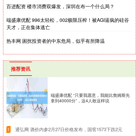
百进配资 楼市消费双爆发，深圳在布一个什么局？
端盛康优配 996太轻松，002极限压榨！被AGI逼疯的硅谷
天才，正在集体逃亡
热丰网 困扰投资者的中东危局，似乎有所降温
推荐资讯
端盛康优配 “只要我愿意，我能比詹姆斯先
拿到40000分”，这4人敢这样说
​通弘网 酒价内参2月27日价格发布，国窖1573下跌2元
1