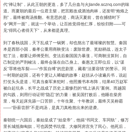
代“禅让制”，从此王朝的更迭，多了几分血与火jiande.scznq.com的味
道。而夏朝的最后一位君主桀，把宫殿改成酒池肉林，还发明“炮烙之
刑”，最终被商汤推翻。有意思的是，商汤灭夏前，曾在捕猎时下
令“网开一面”，就这一个举动，让百姓觉得他仁厚，纷纷归附——可
见“得民心者得天下”，从来都是真理。
到了春秋战国，天下乱成了一锅粥，却也熬出了最璀璨的智慧。秦国
本是西部小国，秦孝公重用商鞅变法：废除世袭、奖励耕战，连太子
犯了法，都要让师傅受刑。变法后秦国国力暴涨，可商鞅没算到，自
己制定的严刑峻法，最终会落在自己身上。秦惠文王即位后，以“谋
反”罪将他车裂——“作茧自缚”的悲剧里，藏着“法要容情”的警示。同
一时期的赵国，还有个更让人唏嘘的故事：赵括从小读遍兵书，说起
打仗头头是道，可真当秦军来犯时，他照搬书本布阵，结果40万赵军
被白起坑杀，长平之战成了历史上最惨烈的“纸上谈兵”案例。而越国
的勾践，则用行动证明“隐忍”的力量：被吴国打败后，他睡在柴房
里，每天起床先舔一口苦胆，十年生聚、十年教训，最终灭吴称霸
——“卧薪尝胆”不是鸡汤，是真刀真枪熬出来的逆袭。
秦朝统一六国后，秦始皇成了“始皇帝”，他搞“书同文、车同轨”，修万
里长城抵御匈奴，可也因焚书坑儒、大修阿房宫失了民心。他死后，