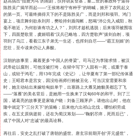
赵高搞出“指鹿为马”的闹剧，扶持胡亥登基，秦二世的暴政终于逼得
陈胜吴广揭竿而起——“王侯将相宁有种乎”的呐喊，掀开了农民起义
的第一页。可最终摘得天下的不是陈胜吴广，而是刘邦和项羽。鸿门
宴上，项庄舞剑欲杀刘邦，樊哙持剑盾闯帐，怒喝“沛公先入咸阳，秋
毫不敢近，为何欲诛有功之人？”，刘邦才趁机逃脱；后来项羽被围垓
下，四面楚歌里，虞姬唱着“汉兵已略地，四方楚歌声”拔剑自刎，项
羽到了乌江，看着江东子弟无一生还，也挥剑自尽——“霸王别姬”的
悲壮，至今读来仍让人鼻酸。
汉朝的故事里，藏着更多“中国人的脊梁”。司马迁为李陵求情，被汉
武帝处以腐刑，可他没被打垮，在狱中写下“人固有一死，或重于泰
山，或轻于鸿毛”，用13年完成《史记》，让华夏有了第一部纪传体通
史；王昭君本是宫女，因没给画师行贿被丑化，可当汉室需要和亲
时，她主动站出来嫁给匈奴单于，出塞路上大雁见她貌美都忘了飞
——“落雁”的美名背后，是她用一生换来了汉匈60年的和平。到了三
国，诸葛亮的故事更是家喻户晓：刘备三顾茅庐，请他出山时，他在
隆中就定下“三分天下”的策略；后来他六出祁山北伐，哪怕积劳成
疾，在五丈原病逝前，还在为蜀汉筹划——“鞠躬尽瘁，死而后已”，
成了中国人对“忠诚”的最高诠释。
再往后，安史之乱打破了唐朝的盛世。唐玄宗前期开创“开元盛世”，