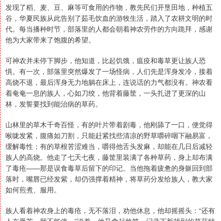
发现了稻、麦、豆、麻等可食用的作物，教先民们开垦田地，种植五
谷，华夏民族从此告别了茹毛饮血的游牧生活，踏入了农耕文明的时
代。每当播种时节，部落里的人都会朝着神农劳作的方向跪拜，感谢
他为大家带来了饱腹的希望。
可神农并未停下脚步，他知道，比起饥饿，瘟疫和毒草更让族人恐
惧。有一次，部落里突然爆发了一场怪病，人们先是浑身发冷，接着
高烧不退，最后浑身无力地躺在床上，连说话的力气都没有。神农看
着奄奄一息的族人，心如刀绞，他背着藤筐，一头扎进了更深的山
林，发誓要找到能治病的草药。
山林里的草木千奇百怪，有的叶片带着剧毒，他刚舔了一口，便觉得
喉咙发紧，腹痛如刀割，只能赶紧找些清凉的野草嚼碎咽下融易富，
缓解毒性；有的草根苦涩难当，嚼得他舌头发麻，却能在几日后减轻
族人的高烧。他走了七天七夜，藤筐里装满了各种草药，身上却布满
了毒疮——那是误食毒草后留下的印记。当他拖着疲惫的身躯回到部
落时，嘴唇已经发紫，却仍强撑着精神，将草药分发给族人，教大家
如何煎煮、服用。
族人看着神农身上的毒疮，无不落泪，劝他休息，他却摇摇头：“还有