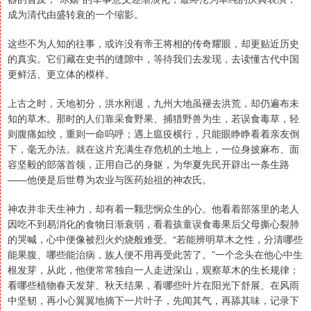
成为清代由盛转衰的一个缩影。
这些不为人知的往事，或许没有帝王将相的传奇耀眼，却更贴近历史
的真实。它们藏在史书的缝隙中，等待我们去发现，去读懂古代中国
更鲜活、更立体的模样。
上古之时，天地初分，洪水刚退，九州大地虽褪去洪荒，却仍遍布未
知的草木。那时的人们靠采食野果、捕猎野兽为生，若误食毒草，轻
则腹痛如绞，重则一命呜呼；遇上瘟疫横行，只能眼睁睁看着亲友倒
下，毫无办法。就在这片充满生存危机的土地上，一位身披麻布、面
容坚毅的部落首领，正用自己的身躯，为华夏先民开辟出一条生路
——他便是后世尊为农业与医药始祖的神农氏。
神农并非天生神力，却有着一颗悲悯众生的心。他看着部落里的老人
因吃不到易消化的食物日渐衰弱，看着孩童误食毒果后父母撕心裂肺
的哭喊，心中便像被烈火灼烧般难受。“若能辨明草木之性，分清哪些
能果腹、哪些能治病，族人便不用再受此苦了。”一个念头在他心中生
根发芽，从此，他便常常独自一人走进深山，观察草木的生长规律：
看哪些植物春天发芽、秋天结果，看哪些叶片在阳光下舒展、在风雨
中坚韧，再小心翼翼地摘下一片叶子，先闻其气，再舔其味，记录下