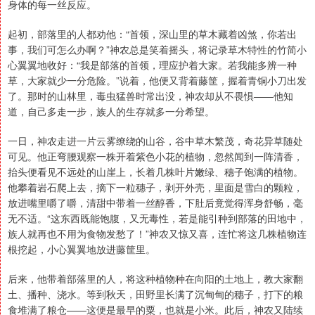
身体的每一丝反应。
起初，部落里的人都劝他：“首领，深山里的草木藏着凶煞，你若出
事，我们可怎么办啊？”神农总是笑着摇头，将记录草木特性的竹简小
心翼翼地收好：“我是部落的首领，理应护着大家。若我能多辨一种
草，大家就少一分危险。”说着，他便又背着藤筐，握着青铜小刀出发
了。那时的山林里，毒虫猛兽时常出没，神农却从不畏惧——他知
道，自己多走一步，族人的生存就多一分希望。
一日，神农走进一片云雾缭绕的山谷，谷中草木繁茂，奇花异草随处
可见。他正弯腰观察一株开着紫色小花的植物，忽然闻到一阵清香，
抬头便看见不远处的山崖上，长着几株叶片嫩绿、穗子饱满的植物。
他攀着岩石爬上去，摘下一粒穗子，剥开外壳，里面是雪白的颗粒，
放进嘴里嚼了嚼，清甜中带着一丝醇香，下肚后竟觉得浑身舒畅，毫
无不适。“这东西既能饱腹，又无毒性，若是能引种到部落的田地中，
族人就再也不用为食物发愁了！”神农又惊又喜，连忙将这几株植物连
根挖起，小心翼翼地放进藤筐里。
后来，他带着部落里的人，将这种植物种在向阳的土地上，教大家翻
土、播种、浇水。等到秋天，田野里长满了沉甸甸的穗子，打下的粮
食堆满了粮仓——这便是最早的粟，也就是小米。此后，神农又陆续