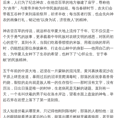
后来，人们为了纪念神农，在他尝百草的地方修建了庙宇，尊称他
为“炎帝”，与黄帝并称为中华民族的始祖。每当春耕时节，农夫们会
带着五谷种子来到庙前祭拜，祈求丰收；每当医者行医，也会先向神
农的画像行礼，铭记他“以身为试，济世救人”的精神。
神农尝百草的传说，就这样在华夏大地上流传了千年。它不仅仅是一
个关于勇气的故事，更承载着中华民族对农耕文明的感恩，对医药初
心的坚守。直到今天，当我们吃着香喷喷的米饭、用着治病的草药
时，仍能想起那位身披麻布、行走在山林中的身影——他用自己的一
生，为华夏儿女种下了生存的希望，也种下了“心怀众生、甘于奉
献”的民族精神。
五千年前的中原大地，还浸在一片蒙昧的混沌里。黄河裹挟着泥沙在
平原上肆意改道，暴雨过后的沼泽里爬满毒蛇，部落的巫祝拿着兽骨
灼烧，裂纹的走向就是族人唯一的生存指引——那时没有文字，没有
历法，日出日落是唯一的时钟，生老病死是无解的谜题。直到有一
天，一个名叫伏羲的男子站在洛水岸边，望着水面上盘旋的神龟，举
起石斧在岩壁上落下了第一道刻痕。
没人知道伏羲从哪里来。只记得他刚到陈地时，部落的人都怕他：这
人的眼睛能看透浓雾后的山形，能算出哪片树林里藏着狼群，甚至能