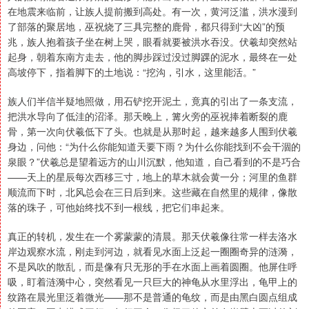
在地震来临前，让族人提前搬到高处。有一次，黄河泛滥，洪水漫到
了部落的聚居地，巫祝烧了三具完整的鹿骨，都只得到“大凶”的预
兆，族人抱着孩子坐在树上哭，眼看就要被洪水吞没。伏羲却突然站
起身，朝着东南方走去，他的脚步踩过没过脚踝的泥水，最终在一处
高坡停下，指着脚下的土地说：“挖沟，引水，这里能活。”
族人们半信半疑地照做，用石铲挖开泥土，竟真的引出了一条支流，
把洪水导向了低洼的沼泽。那天晚上，篝火旁的巫祝捧着断裂的鹿
骨，第一次向伏羲低下了头。也就是从那时起，越来越多人围到伏羲
身边，问他：“为什么你能知道天要下雨？为什么你能找到不会干涸的
泉眼？”伏羲总是望着远方的山川沉默，他知道，自己看到的不是巧合
——天上的星辰每次西移三寸，地上的草木就会黄一分；河里的鱼群
顺流而下时，北风总会在三日后到来。这些藏在自然里的规律，像散
落的珠子，可他始终找不到一根线，把它们串起来。
真正的转机，发生在一个雾蒙蒙的清晨。那天伏羲像往常一样去洛水
岸边观察水流，刚走到河边，就看见水面上泛起一圈圈奇异的涟漪，
不是风吹的散乱，而是像有只无形的手在水面上画着圆圈。他屏住呼
吸，盯着涟漪中心，突然看见一只巨大的神龟从水里浮出，龟甲上的
纹路在晨光里泛着微光——那不是普通的龟纹，而是由黑白圆点组成