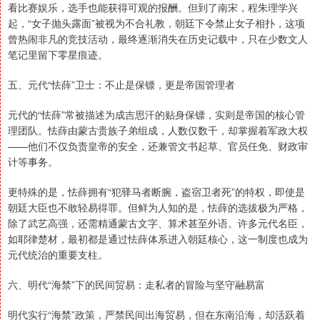
看比赛娱乐，选手也能获得可观的报酬。但到了南宋，程朱理学兴
起，“女子抛头露面”被视为不合礼教，朝廷下令禁止女子相扑，这项
曾热闹非凡的竞技活动，最终逐渐消失在历史记载中，只在少数文人
笔记里留下零星痕迹。
五、元代“怯薛”卫士：不止是保镖，更是帝国管理者
元代的“怯薛”常被描述为成吉思汗的贴身保镖，实则是帝国的核心管
理团队。怯薛由蒙古贵族子弟组成，人数仅数千，却掌握着军政大权
——他们不仅负责皇帝的安全，还兼管文书起草、官员任免、财政审
计等事务。
更特殊的是，怯薛拥有“犯驿马者断腕，盗宿卫者死”的特权，即使是
朝廷大臣也不敢轻易得罪。但鲜为人知的是，怯薛的选拔极为严格，
除了武艺高强，还需精通蒙古文字、算术甚至外语。许多元代名臣，
如耶律楚材，最初都是通过怯薛体系进入朝廷核心，这一制度也成为
元代统治的重要支柱。
六、明代“海禁”下的民间贸易：走私者的冒险与坚守融易富
明代实行“海禁”政策，严禁民间出海贸易，但在东南沿海，却活跃着