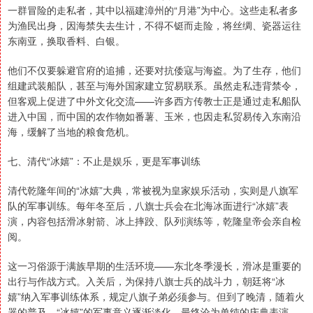
一群冒险的走私者，其中以福建漳州的“月港”为中心。这些走私者多
为渔民出身，因海禁失去生计，不得不铤而走险，将丝绸、瓷器运往
东南亚，换取香料、白银。
他们不仅要躲避官府的追捕，还要对抗倭寇与海盗。为了生存，他们
组建武装船队，甚至与海外国家建立贸易联系。虽然走私违背禁令，
但客观上促进了中外文化交流——许多西方传教士正是通过走私船队
进入中国，而中国的农作物如番薯、玉米，也因走私贸易传入东南沿
海，缓解了当地的粮食危机。
七、清代“冰嬉”：不止是娱乐，更是军事训练
清代乾隆年间的“冰嬉”大典，常被视为皇家娱乐活动，实则是八旗军
队的军事训练。每年冬至后，八旗士兵会在北海冰面进行“冰嬉”表
演，内容包括滑冰射箭、冰上摔跤、队列演练等，乾隆皇帝会亲自检
阅。
这一习俗源于满族早期的生活环境——东北冬季漫长，滑冰是重要的
出行与作战方式。入关后，为保持八旗士兵的战斗力，朝廷将“冰
嬉”纳入军事训练体系，规定八旗子弟必须参与。但到了晚清，随着火
器的普及，“冰嬉”的军事意义逐渐淡化，最终沦为单纯的庆典表演，