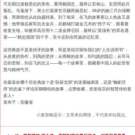
可后期沉迷杨贵妃的美色，重用杨国忠，最终让安禄山、史思明起兵
叛乱。马嵬坡下，将士们逼唐玄宗赐死杨贵妃，38岁的她三尺白绫断
魂，而唐朝也从此由盛转衰。到了南宋，岳飞的故事更让人热血又遗
憾：他带领岳家军抗击金兵，在郾城打破金兀术的“拐子马”，眼看要
收复失地，却被宋高宗用十二道金牌召回，最终以“莫须有”的罪名遇
害——“精忠报国”四个字，至今还刻在民族的记忆里。
这些典故不是老掉牙的故事，而是老祖宗留给我们的“人生说明书”：
从炎黄的协作，到禹的坚持；从商鞅的改革，到勾践的隐忍；从司马
迁的坚韧，到岳飞的忠义——每一个故事里，都藏着中国人的处世智
慧与精神气节。
你最喜欢哪个历史典故？是“卧薪尝胆”的逆袭融易富，还是“鞠躬尽
瘁”的忠诚？评论区聊聊你的故事，点赞收藏，把老祖宗的智慧传给更
多人~
发布于：安徽省
小麦策略提示：文章来自网络，不代表本站观点。