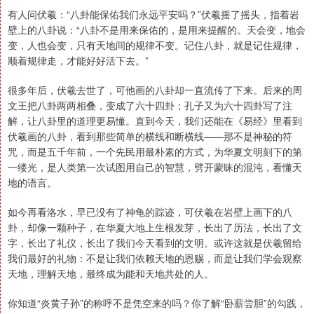
有人问伏羲：“八卦能保佑我们永远平安吗？”伏羲摇了摇头，指着岩
壁上的八卦说：“八卦不是用来保佑的，是用来提醒的。天会变，地会
变，人也会变，只有天地间的规律不变。记住八卦，就是记住规律，
顺着规律走，才能好好活下去。”
很多年后，伏羲去世了，可他画的八卦却一直流传了下来。后来的周
文王把八卦两两相叠，变成了六十四卦；孔子又为六十四卦写了注
解，让八卦里的道理更易懂。直到今天，我们还能在《易经》里看到
伏羲画的八卦，看到那些简单的横线和断横线——那不是神秘的符
咒，而是五千年前，一个先民用最朴素的方式，为华夏文明刻下的第
一缕光，是人类第一次试图用自己的智慧，劈开蒙昧的混沌，看懂天
地的语言。
如今再看洛水，早已没有了神龟的踪迹，可伏羲在岩壁上画下的八
卦，却像一颗种子，在华夏大地上生根发芽，长出了历法，长出了文
字，长出了礼仪，长出了我们今天看到的文明。或许这就是伏羲留给
我们最好的礼物：不是让我们依赖天地的恩赐，而是让我们学会观察
天地，理解天地，最终成为能和天地共处的人。
你知道“炎黄子孙”的称呼不是凭空来的吗？你了解“卧薪尝胆”的勾践，