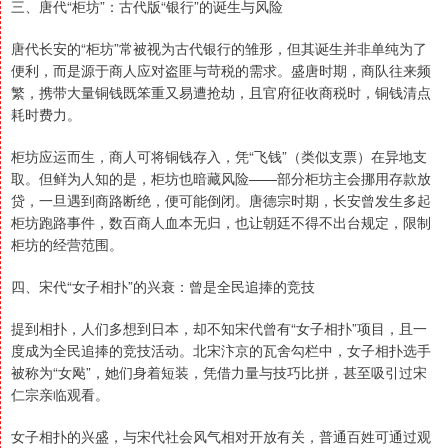
三、唐代“柜坊”：古代版“银行”的诞生与风险
唐代长安的“柜坊”常被视为古代银行的雏形，但其诞生并非单纯为了
便利，而是源于商人应对盗匪与苛税的需求。盛唐时期，商队往来频
繁，携带大量铜钱既笨重又易遭抢劫，且官府征收商税时，铜钱清点
耗时费力。
柜坊应运而生，商人可将铜钱存入，凭“飞钱”（类似支票）在异地支
取。但鲜为人知的是，柜坊也暗藏风险——部分柜坊主会挪用存款放
贷，一旦遇到商路断绝，便可能倒闭。唐德宗时期，长安曾发生多起
柜坊跑路事件，数百商人血本无归，也让朝廷不得不出台规定，限制
柜坊的经营范围。
四、宋代“女子相扑”的兴衰：曾是全民追捧的竞技
提到相扑，人们多想到日本，却不知宋代曾有“女子相扑”项目，且一
度成为全民追捧的竞技活动。北宋汴京的瓦舍勾栏中，女子相扑选手
被称为“女飐”，她们身着短装，凭借力量与技巧比拼，甚至吸引过宋
仁宗亲临观看。
女子相扑的兴盛，与宋代社会风气相对开放有关，普通百姓可通过观