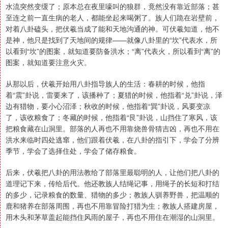
水流突然变缓了；原本总在夜里嚎叫的狼群，竟然没有靠近部落；甚
至连之前一直生病的老人，都能坐起来喝粥了。族人们跪在岩壁前，
对着八卦磕头，把伏羲当成了能和天地沟通的神。可伏羲知道，他不
是神，他只是找到了天地间的规律——就像八卦里的“坎”代表水，所
以看到“坎”的图案，就知道要防备洪水；“离”代表火，所以看到“离”的
图案，就知道要注意火灾。
从那以后，伏羲开始用八卦指导族人的生活：春耕的时候，他指
着“震”卦说，雷要来了，该播种了；夏猎的时候，他指着“兑”卦说，泽
边有猎物，要小心沼泽；秋收的时候，他指着“巽”卦说，风要变凉
了，该收粮食了；冬藏的时候，他指着“艮”卦说，山挡住了寒风，该
把粮食藏在山洞里。部落的人再也不用靠烧兽骨猜吉凶，再也不用在
洪水来临时四处逃窜，他们跟着伏羲，在八卦的指引下，学会了分辨
季节，学会了选择住处，学会了储存粮食。
后来，伏羲把八卦的用法教给了部落里最聪明的人，让他们把八卦的
道理记下来，传给后代。他还教族人结绳记事，用绳子的长短和打结
的多少，记录粮食的数量、猎物的多少；教族人驯养野兽，把温顺的
鹿和猪养在部落周围，再也不用靠冒险打猎为生；教族人搭建房屋，
用木头和茅草盖起能挡住风雨的屋子，再也不用住在潮湿的山洞里。