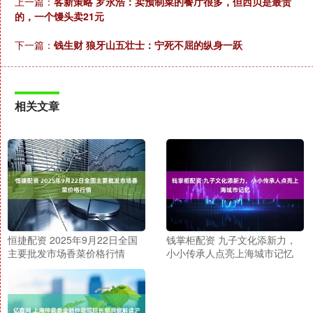
上一篇：
客新策略 罗永浩：卖预制菜的餐厅很多，但西贝是最贵
的，一个馒头卖21元
下一篇：
钱生财 狼牙山五壮士：宁死不屈的纵身一跃
相关文章
恒捷配资 2025年9月22日全国
钱掌柜配资 九子文化添新力，
主要批发市场香菜价格行情
小小传承人点亮上海城市记忆