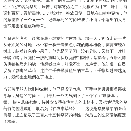
人在受苦，我不能停。”说着，他又拿起竹简，记录下新找到的草药特
性：“此草名为柴胡，味苦，可解寒热之症；此根名为甘草，味甘，能
调和百药，缓解毒性……”就这样，神农日复一日地在山林中穿梭，他
的藤筐换了一个又一个，记录草药的竹简堆成了小山，部落里的人再
也不用害怕瘟疫和毒草。
可命运的考验，终究在最不经意的时候降临。那一天，神农走进一片
从未踏足的林地，林中有一株开着黄色小花的藤本植物，藤蔓缠绕在
树上，结着红色的小果子。他先是闻了闻，没有异味，又摘下一片叶
子嚼了嚼，只觉得一股剧痛瞬间从喉咙传到腹部，紧接着，五脏六腑
仿佛都被烈火灼烧，他想喊出声，却发不出一点声音。他知道，自己
误食了剧毒的草药，连忙伸手去摸藤筐里的甘草，可手指却越来越无
力，最终重重地倒在了地上。
当部落里的人找到神农时，他已经没了气息，可手中仍紧紧攥着那株
毒草，身边的竹简上，用最后一丝力气刻下了三个字：“断肠草，
毒。”族人悲痛欲绝，将神农安葬在他常去的山林中，又把他记录的草
药竹简整理成册，取名为《神农本草经》——这便是华夏最早的医药
典籍，里面记载了三百六十五种草药的特性，为后世的医药发展奠定
了根基。