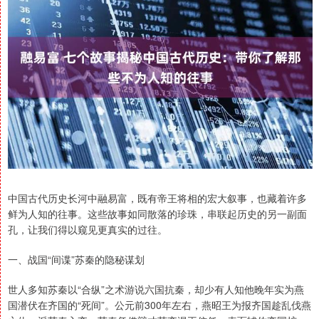
中国古代历史长河中融易富，既有帝王将相的宏大叙事，也藏着许多
鲜为人知的往事。这些故事如同散落的珍珠，串联起历史的另一副面
孔，让我们得以窥见更真实的过往。
一、战国“间谍”苏秦的隐秘谋划
世人多知苏秦以“合纵”之术游说六国抗秦，却少有人知他晚年实为燕
国潜伏在齐国的“死间”。公元前300年左右，燕昭王为报齐国趁乱伐燕