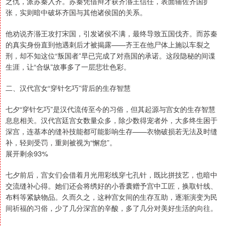
之仇，派苏秦入齐。苏秦凭借辩才获齐湣王信任，表面辅佐齐国扩
张，实则暗中破坏齐国与其他诸侯国的关系。
他劝说齐湣王攻打宋国，引发诸侯不满，最终导致五国伐齐。而苏秦
的真实身份直到他遇刺后才被揭露——齐王在他尸体上施以车裂之
刑，却不知这位“叛国者”早已完成了对燕国的承诺。这段隐秘的间谍
生涯，让“合纵”故事多了一层悲壮色彩。
二、汉代宫女“穿针乞巧”背后的生存智慧
七夕“穿针乞巧”是汉代流传至今的习俗，但其起源与宫女的生存智慧
息息相关。汉代宫廷宫女数量众多，除少数得宠者外，大多终生困于
深宫，连基本的缝补技能都可能影响生存——衣物破损若无法及时缝
补，轻则受罚，重则被视为“懈怠”。
展开剩余93%
七夕前后，宫女们会借着月光用彩线穿七孔针，既比拼技艺，也暗中
交流缝补心得。她们还会将绣好的小香囊赠予宫中工匠，换取针线、
布料等紧缺物品。久而久之，这种宫女间的生存互助，逐渐演变为民
间祈福的习俗，少了几分深宫的辛酸，多了几分对美好生活的向往。