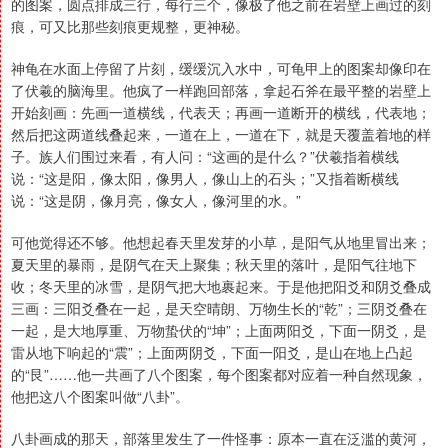
的图案，圆点排成三行，每行三个，像极了他之前在岩壁上画过的刻
痕，可又比那些刻痕更规整，更神秘。
神龟在水面上停留了片刻，缓缓沉入水中，可龟甲上的图案却像印在
了伏羲的脑海里。他疯了一样跑回部落，拿起石斧在最平整的岩壁上
开始刻画：先画一道横线，代表天；再画一道断开的横线，代表地；
然后把这两道线叠起来，一道在上，一道在下，就是天覆盖着地的样
子。族人们围过来看，有人问：“这画的是什么？”伏羲指着横线
说：“这是阳，像太阳，像男人，像山上的石头；”又指着断横线
说：“这是阴，像月亮，像女人，像河里的水。”
可他觉得还不够。他想起春天里发芽的小草，是阳气从地里冒出来；
夏天里的暴雨，是阴气在天上聚集；秋天里的落叶，是阳气往地下
收；冬天里的冰雪，是阴气把大地裹起来。于是他把阳爻和阴爻叠成
三画：三阳爻叠在一起，是天空晴朗、万物生长的“乾”；三阴爻叠在
一起，是大地厚重、万物蛰伏的“坤”；上面两阳爻，下面一阴爻，是
雷从地下响起的“震”；上面两阴爻，下面一阳爻，是山在地上凸起
的“艮”……他一共画了八个图案，每个图案都对应着一种自然现象，
他把这八个图案叫做“八卦”。
八卦画成的那天，部落里发生了一件怪事：原本一直在泛滥的黄河，