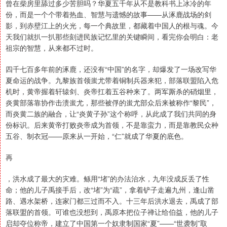
曾在柴房里舔过多少苦胆吗？华夏五千年从不是教科书上冰冷的年
份，而是一个个带着热血、智慧与遗憾的故事——从涿鹿战场的剑
影，到赤壁江上的火光，每一个典故里，都藏着中国人的根与魂。今
天我们就扒一扒那些刻进民族记忆里的关键瞬间，看完你会明白：老
祖宗的智慧，从来都不过时。
四千七百多年前的涿鹿，还没有“中国”的名字，却爆发了一场改写华
夏命运的战争。九黎族首领蚩尤带着铜制兵器来犯，部落联盟陷入危
机时，黄帝握着轩辕剑、炎帝扛着五谷种来了。两军厮杀的硝烟里，
炎黄部落靠协作击溃蚩尤，那些被俘的蚩尤部众后来被称作“黎民”，
而炎黄二族的融合，让“炎黄子孙”这个称呼，从此成了我们共同的身
份标识。后来黄帝打败炎帝成为首领，不是靠蛮力，而是靠教民众种
五谷、制衣冠——原来从一开始，“仁”就成了华夏的底色。
再
，洪水成了最大的灾难。鲧用“堵”的办法治水，九年没成反丢了性
命；他的儿子禹接手后，改“堵”为“疏”，拿着铲子走遍九州，逢山凿
路、遇水架桥，连家门都三过而不入。十三年后洪水退去，禹成了部
落联盟的首领。可谁也没想到，禹原本把位子禅让给伯益，他的儿子
启却夺位称帝，建立了中国第一个奴隶制国家“夏”——“世袭制”取