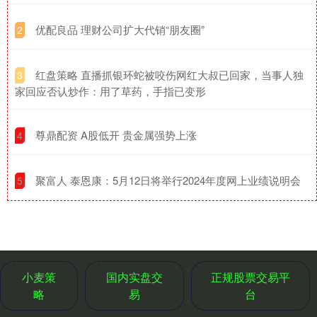
​优配良品 理财公司扩大代销“朋友圈”
2
​红盘策略 直播抓银环蛇被咬伤网红大叔已回家，当事人独
3
家回应否认炒作：用了草药，手指已变形
​尊鼎配资 A股低开 贵金属强势上涨
4
​聚富人 泰恩康：5月12日将举行2024年度网上业绩说明会
5
小麦策
国内实盘交
正规股票交易平
略
易
台