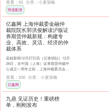
查看：
93
分类：
小麦策略
和衣服，或者报上早教班，生....
明道配资
亿鑫网 上海仲裁委金融仲
裁院院长郭洪俊解读沪版证
券期货仲裁新规：构建专
业、高效、灵活、经济的仲
裁体系
蓝鲸新闻12月27日讯（记者胡劼）12月
26日，在中国（上海）证券期货仲裁中
心成立一周年之际，上海仲裁委员会正
式发布《上海仲裁委员会证券期货仲裁
查看：
206
分类：
小麦策略
规则》（下称《规....
亿鑫网
九鼎 见证历史！重磅榜
单，刚刚发布