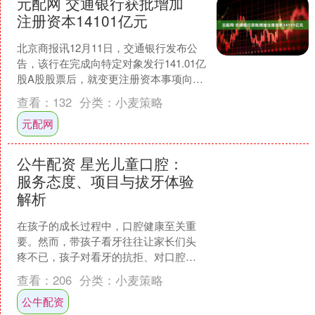
元配网 交通银行获批增加
注册资本14101亿元
北京商报讯12月11日，交通银行发布公
告，该行在完成向特定对象发行141.01亿
股A股股票后，就变更注册资本事项向国
家金融监督管理总局提出了申请。近
查看：
132
分类：
小麦策略
日，交通银行....
元配网
公牛配资 星光儿童口腔：
服务态度、项目与拔牙体验
解析
在孩子的成长过程中，口腔健康至关重
要。然而，带孩子看牙往往让家长们头
疼不已，孩子对看牙的抗拒、对口腔机
构服务的担忧等问题层出不穷。星光儿
查看：
206
分类：
小麦策略
童口腔门诊凭借其独特的优....
公牛配资