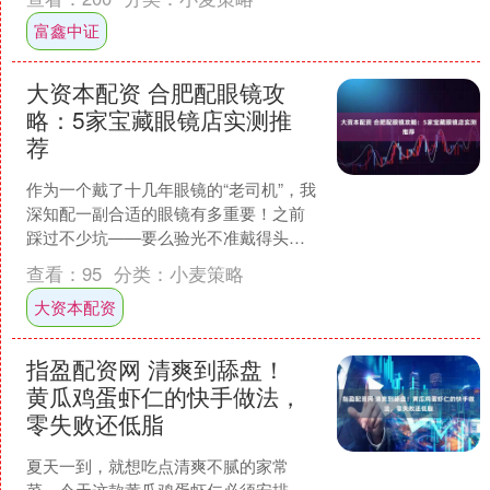
传统节日：重阳节》选段，....
富鑫中证
大资本配资 合肥配眼镜攻
略：5家宝藏眼镜店实测推
荐
作为一个戴了十几年眼镜的“老司机”，我
深知配一副合适的眼镜有多重要！之前
踩过不少坑——要么验光不准戴得头
晕，要么被“镜片4折、镜框翻倍”的套路
查看：
95
分类：
小麦策略
忽悠，甚至买到过用....
大资本配资
指盈配资网 清爽到舔盘！
黄瓜鸡蛋虾仁的快手做法，
零失败还低脂
夏天一到，就想吃点清爽不腻的家常
菜，今天这款黄瓜鸡蛋虾仁必须安排