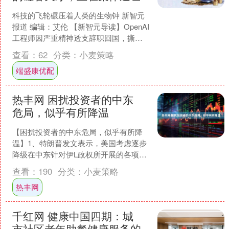
科技的飞轮碾压着人类的生物钟 新智元
报道 编辑：艾伦 【新智元导读】OpenAI
工程师因严重精神透支辞职回国，撕开
了硅谷 AI 圈残酷的内卷真相。在「0-
查看：
62
分类：
小麦策略
0-....
端盛康优配
热丰网 困扰投资者的中东
危局，似乎有所降温
【困扰投资者的中东危局，似乎有所降
温】1、特朗普发文表示，美国考虑逐步
降级在中东针对伊L政权所开展的各项重
大军事行动，他们已非常接近实现既定
查看：
190
分类：
小麦策略
目标。 2、美允许出....
热丰网
千红网 健康中国四期：城
市社区老年助餐健康服务的