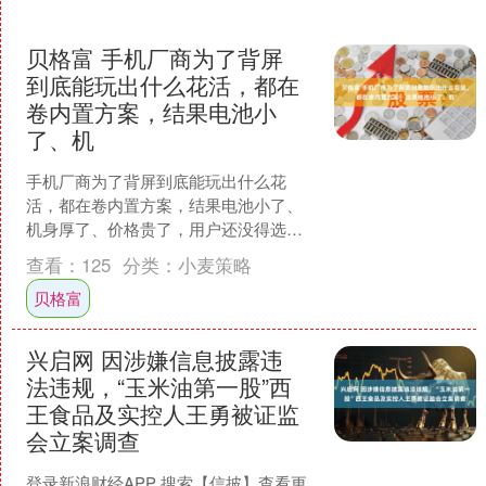
贝格富 手机厂商为了背屏
到底能玩出什么花活，都在
卷内置方案，结果电池小
了、机
手机厂商为了背屏到底能玩出什么花
活，都在卷内置方案，结果电池小了、
机身厚了、价格贵了，用户还没得选。
荣耀这次换了个思路——直接做成“AI磁
查看：
125
分类：
小麦策略
吸背屏”配件，不是内....
贝格富
兴启网 因涉嫌信息披露违
法违规，“玉米油第一股”西
王食品及实控人王勇被证监
会立案调查
登录新浪财经APP 搜索【信披】查看更