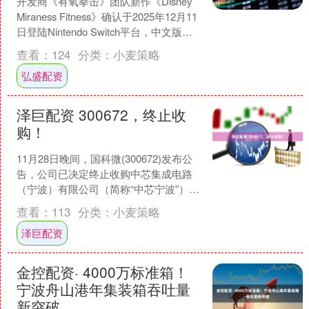
开发商《有氧拳击》团队新作《Disney
Miraness Fitness》确认于2025年12月11
日登陆Nintendo Switch平台，中文版同
步推出。....
查看：
124
分类：
小麦策略
弘盛配资
泽巨配资 300672，终止收
购！
11月28日晚间，国科微(300672)发布公
告，公司已决定终止收购中芯集成电路
（宁波）有限公司（简称“中芯宁波”）
94.366%的股权，终止原因系交易相关事
查看：
113
分类：
小麦策略
项....
泽巨配资
金控配资· 4000万标准箱！
宁波舟山港年集装箱吞吐量
新突破