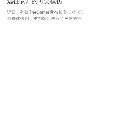
远征队》的可笑模仿
近日，外媒TheGamer发布长文，对《仙
剑奇侠传四：重制版》进行了严厉的批
评。 外媒表示，《光与影：33号远征
队》无疑是2025年最受喜爱的游戏之
查看：
134
分类：
小麦策略
一。它斩获了....
凡资配
富灯网 鲁南制药集团与九
州通医药集团湖北公司签署
战略合作协议
1月8日，鲁南制药集团与九州通医药集
团湖北公司举行战略合作签约仪式。九
州通医药集团股份有限公司名誉副董事
长刘树林，九州通医药集团副总经理兼
查看：
214
分类：
小麦策略
华中大区总经理兼湖北事....
富灯网