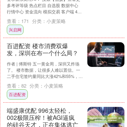
多考评等级 热点栏目 自选股 数据中心
行情中心 资金流向 模拟交易 客户端 4月
28日，被称为“玉米油第一股”的西王食
查看：
171
分类：
小麦策略
品....
兴启网
百进配资 楼市消费双爆
发，深圳在布一个什么局？
作者 | 傅斯特 五一黄金周，深圳又炸场
了。 楼市数据，让很多人难以置信。一
二手住宅签约量同比大涨42%和55%，双
双刷出近6年新高。 有中介“签约签到手
查看：
82
分类：
小麦策略
软”，....
百进配资
端盛康优配 996太轻松，
002极限压榨！被AGI逼疯
的硅谷天才，正在集体逃亡