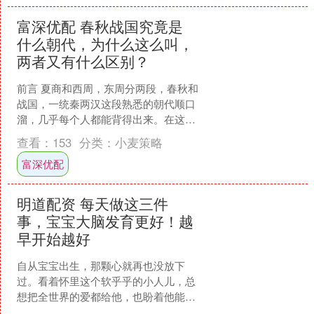
富深优配 春秋战国究竟是
什么朝代，为什么这么叫，
两者又有什么区别？
前言 夏商和西周，东周分两段，春秋和
战国，一统秦两汉这段熟悉的朝代顺口
溜，几乎每个人都能背得出来。在这些
朝代里，不仅有西周时期文王拉车八百
查看：
153
分类：
小麦策略
步的故事，也有秦汉两朝....
富深优配
明道配资 每天做这三件
事，宝宝大脑发育更好！越
早开始越好
自从宝宝出生，那颗心就再也没放下
过。看着怀里这个软乎乎的小人儿，总
想把全世界的爱都给他，也盼着他能聪
明健康。很多人会给孩子买昂贵的玩具