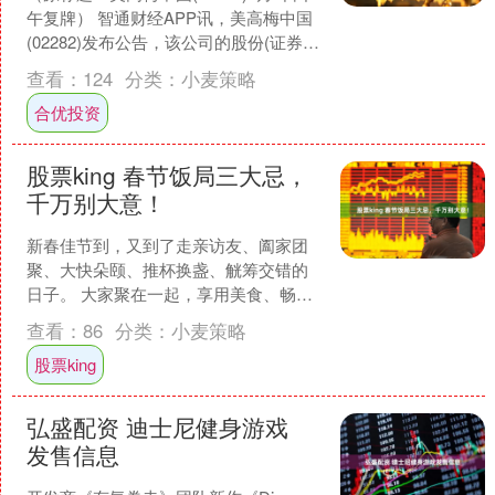
午复牌） 智通财经APP讯，美高梅中国
(02282)发布公告，该公司的股份(证券代
号：02282)和债券(证券代号：....
查看：
124
分类：
小麦策略
合优投资
股票king 春节饭局三大忌，
千万别大意！
新春佳节到，又到了走亲访友、阖家团
聚、大快朵颐、推杯换盏、觥筹交错的
日子。 大家聚在一起，享用美食、畅谈
心事，感受浓浓的年味和亲情。然而，
查看：
86
分类：
小麦策略
在此期间，一些不注意的....
股票king
弘盛配资 迪士尼健身游戏
发售信息