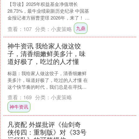
【导读】2025年权益基金净值增长
28.73%，最牛业绩刷新历史纪录 中国基
金报记者方丽曹雯璟 2026年，来了！ 随
着2025年最后一个交易日的结束，公募
九鼎
查看：
107
分类：
小麦策略
基金....
神牛资讯 我给家人做这饺
子，清香细嫩鲜美多汁，味
道好极了，吃过的人才懂
标题：我给家人做这饺子，清香细嫩鲜
美多汁，味道好极了，吃过的人才懂 在
这个快节奏的时代，我们总是在寻找那
些能够抚慰心灵、唤醒味蕾的美食。今
查看：
169
分类：
小麦策略
天，我要与大家分享一道....
神牛资讯
凡资配 外媒批评《仙剑奇
侠传四：重制版》对《33号