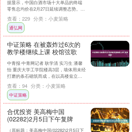
据显示，中国白酒市场十大单品的终端
零售总均价在2月27日延续调整态势。如
果十大单品各取一瓶整体打包售卖，今
查看：
229
分类：
小麦策略
日总售价为91....
通弘网
中证策略 在被轰炸过6次的
教学楼继续上课 校馆弦歌
中青报·中青网记者 耿学清 实习生 潘馨
怡 重庆大学工学院楼高3层，墙体用未经
打磨的条石砌筑而成，在以高楼耸立闻
名的山城重庆并不突出，却是重庆大学
查看：
94
分类：
小麦策略
的精神象征之一....
中证策略
合优投资 美高梅中国
(02282)2月5日下午复牌
（原标题：美高梅中国(02282)2月5日下