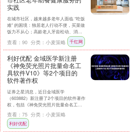
实践
在城市社区，越来越多老年人面临 “吃饭
难” 的困境：独居老人行动不便，买菜做
饭力不从心；高龄老人牙齿松动、消化
功能减弱，普通饭菜难咀嚼、难吸收；
千红网
查看：
90
分类：
小麦策略
部分老人因子女忙....
利好优配 金域医学新注册
《神免荧光照片批量命名工
具软件V10》等2个项目的
软件著作权
证券之星消息，近日金域医学
（603882）新注册了2个项目的软件著作
权，包括《神免荧光照片批量命名工具
软件V1.0》、《集团比对PT报告生成软
查看：
75
分类：
小麦策略
件V1.0》等。今....
利好优配