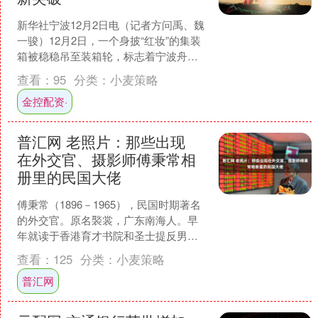
新华社宁波12月2日电（记者方问禹、魏
一骏）12月2日，一个身披“红妆”的集装
箱被稳稳吊至装箱轮，标志着宁波舟山
港年集装箱吞吐量首次突破4000万标准
查看：
95
分类：
小麦策略
箱。 从海....
金控配资·
普汇网 老照片：那些出现
在外交官、摄影师傅秉常相
册里的民国大佬
傅秉常（1896－1965），民国时期著名
的外交官。原名褧裳，广东南海人。早
年就读于香港育才书院和圣士提反男中
学，继入香港大学学习工程。随伍廷芳
查看：
125
分类：
小麦策略
步入政坛，曾担任....
普汇网