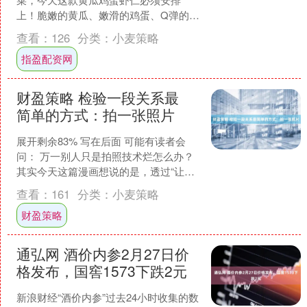
上！脆嫩的黄瓜、嫩滑的鸡蛋、Q弹的虾
仁，三者搭配在一起，颜色鲜亮又营养
查看：
126
分类：
小麦策略
均衡，关键是做法超简单，新....
指盈配资网
财盈策略 检验一段关系最
简单的方式：拍一张照片
展开剩余83% 写在后面 可能有读者会
问： 万一别人只是拍照技术烂怎么办？
其实今天这篇漫画想说的是，透过“让对
方为你拍一张照”这个看似微小的请求，
查看：
161
分类：
小麦策略
我们开启了一....
财盈策略
通弘网 酒价内参2月27日价
格发布，国窖1573下跌2元
新浪财经“酒价内参”过去24小时收集的数