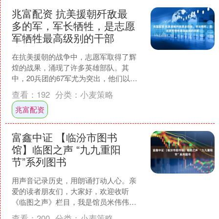
兆富配资 抗美援朝歼敌最
多的军，军长牺牲，是志愿
军牺牲最高级别的干部
在抗美援朝的战争中，志愿军取得了辉
煌的战果，涌现了许多英雄部队。其
中，20兵团的67军尤为突出，他们以歼
敌87,847人的骄人战绩，成为志愿军中歼
查看：
192
分类：
小麦策略
敌最多的部队。....
兆富配资
富鑫中证 【临汾市图书
馆】临图之声 “九九重阳
节”系列图书
用声音记录历史，用朗诵打动人心。亲
爱的读者朋友们，大家好，欢迎收听
《临图之声》栏目，我是馆员米伟伟。
今日为大家诵读的内容：张彦辉《中华
查看：
200
分类：
小麦策略