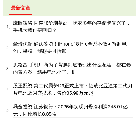
最新文章
鹰眼策略 闪存涨价潮蔓延：吃灰多年的存储卡复兴了，
1、
手机卡槽也要回归？
豪瑞优配 确认妥协！iPhone18 Pro全系不做可拆卸电
2、
池，果粉：我想要可拆卸
贝格富 手机厂商为了背屏到底能玩出什么花活，都在卷
3、
内置方案，结果电池小了、机
股王配资 第二代腾势D9正式上市：搭载比亚迪第二代刀
4、
片电池及闪充技术，售价35.98万元起
鼎金投资 江苏银行：2025年实现归母净利润345.01亿
5、
元，同比增长8.35%