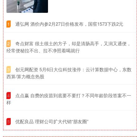
​通弘网 酒价内参2月27日价格发布，国窖1573下跌2元
1
​奇点财富 很土很土的方子，却是清肠高手，又润又通便，
2
经常便秘拉不出、拉不净照着喝就行
​创元网配资 5月6日大位科技涨停：云计算数据中心，东数
3
西算/算力概念热股
​点点赢 自费的疫苗到底要不要打？不同年龄阶段答案不一
4
样
​优配良品 理财公司扩大代销“朋友圈”
5