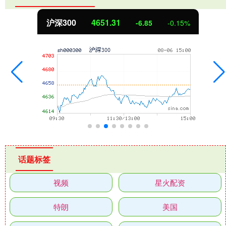
沪深300
4651.31
-6.85
-0.15%
话题标签
视频
星火配资
特朗
美国