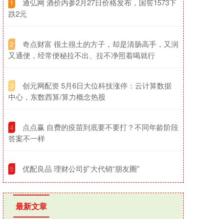
​通弘网 酒价内参2月27日价格发布，国窖1573下
1
跌2元
​奇点财富 很土很土的方子，却是清肠高手，又润
2
又通便，经常便秘拉不出、拉不净照着喝就行
​创元网配资 5月6日大位科技涨停：云计算数据
3
中心，东数西算/算力概念热股
​点点赢 自费的疫苗到底要不要打？不同年龄阶段
4
答案不一样
​优配良品 理财公司扩大代销“朋友圈”
5
最新文章