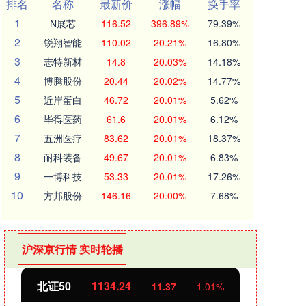
排名
名称
最新价
涨幅
换手率
1
N展芯
116.52
396.89%
79.39%
2
锐翔智能
110.02
20.21%
16.80%
3
志特新材
14.8
20.03%
14.18%
4
博腾股份
20.44
20.02%
14.77%
5
近岸蛋白
46.72
20.01%
5.62%
6
毕得医药
61.6
20.01%
6.12%
7
五洲医疗
83.62
20.01%
18.37%
8
耐科装备
49.67
20.01%
6.83%
9
一博科技
53.33
20.01%
17.26%
10
方邦股份
146.16
20.00%
7.68%
沪深京行情 实时轮播
北证50
1134.24
创业
11.37
1.01%