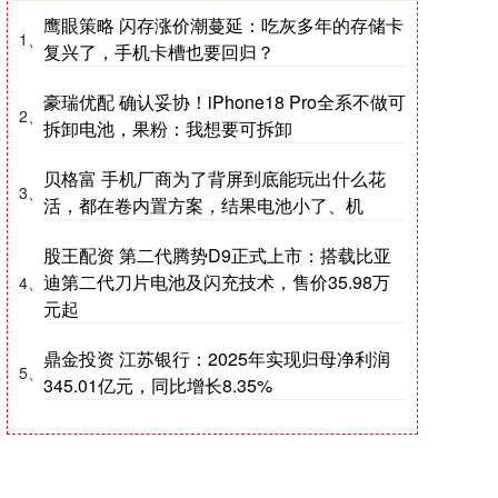
鹰眼策略 闪存涨价潮蔓延：吃灰多年的存储卡
1、
复兴了，手机卡槽也要回归？
豪瑞优配 确认妥协！iPhone18 Pro全系不做可
2、
拆卸电池，果粉：我想要可拆卸
贝格富 手机厂商为了背屏到底能玩出什么花
3、
活，都在卷内置方案，结果电池小了、机
股王配资 第二代腾势D9正式上市：搭载比亚
迪第二代刀片电池及闪充技术，售价35.98万
4、
元起
鼎金投资 江苏银行：2025年实现归母净利润
5、
345.01亿元，同比增长8.35%