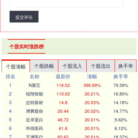
提交评论
个股实时涨跌榜
个股跌幅
个股流入
个股流出
换手率
个股涨幅
排名
名称
最新价
涨幅
换手率
1
N展芯
116.52
396.89%
79.39%
2
锐翔智能
110.02
20.21%
16.80%
3
志特新材
14.8
20.03%
14.18%
4
博腾股份
20.44
20.02%
14.77%
5
近岸蛋白
46.72
20.01%
5.62%
6
毕得医药
61.6
20.01%
6.12%
7
五洲医疗
83.62
20.01%
18.37%