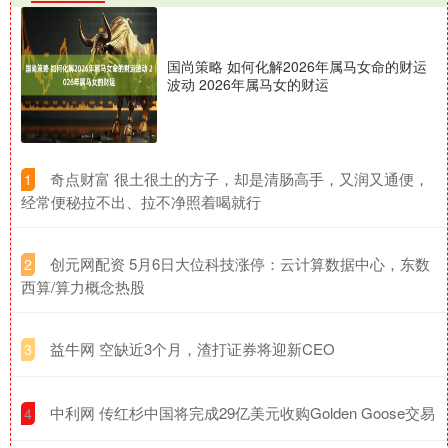
国尚策略 如何化解2026年属马女命的财运
波动 2026年属马女的财运
​奇点财富 很土很土的方子，却是清肠高手，又润又通便，
1
经常便秘拉不出、拉不净照着喝就行
​创元网配资 5月6日大位科技涨停：云计算数据中心，东数
2
西算/算力概念热股
​益牛网 空缺近3个月，渣打证券将迎新CEO
3
​中利网 传红杉中国将完成29亿美元收购Golden Goose交易
4