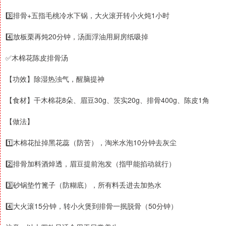
3️⃣排骨+五指毛桃冷水下锅，大火滚开转小火炖1小时
4️⃣放板栗再炖20分钟，汤面浮油用厨房纸吸掉
✅木棉花陈皮排骨汤
【功效】除湿热浊气，醒脑提神
【食材】干木棉花8朵、眉豆30g、茨实20g、排骨400g、陈皮1角
【做法】
1️⃣木棉花扯掉黑花蕊（防苦），淘米水泡10分钟去灰尘
2️⃣排骨加料酒焯透，眉豆提前泡发（指甲能掐动就行）
3️⃣砂锅垫竹篦子（防糊底），所有料丢进去加热水
4️⃣大火滚15分钟，转小火煲到排骨一抿脱骨（50分钟）