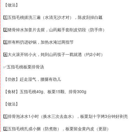
【做法】
1️⃣五指毛桃搓洗三遍（水清无沙才对），陈皮刮掉白瓤
2️⃣猪骨焯水加姜片去腥，山药戴手套削皮切段（防手痒）
3️⃣所有料扔进砂锅，加热水淹过两指节
4️⃣大火滚开转小火，炖到山药筷子一戳就透（约2小时）
✅五指毛桃板栗排骨汤
【功效】赶走湿气，腰腿有劲儿
【食材】五指毛桃40g、板栗15颗、排骨300g
【做法】
1️⃣排骨泡冰水1小时（换水三次去血水），板栗划十字烤3分钟好剥壳
2️⃣五指毛桃扎成小捆（防煮散），板栗留金黄内皮（更甜）