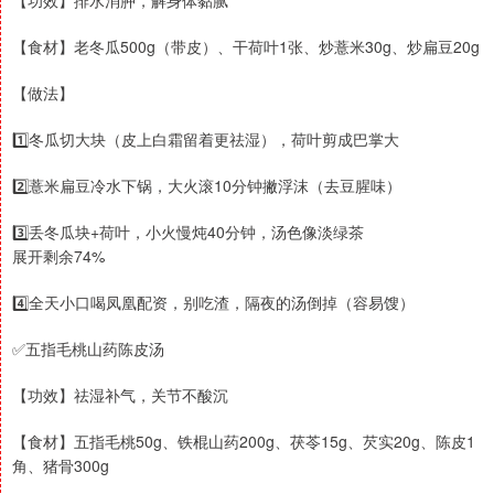
【功效】排水消肿，解身体黏腻
【食材】老冬瓜500g（带皮）、干荷叶1张、炒薏米30g、炒扁豆20g
【做法】
1️⃣冬瓜切大块（皮上白霜留着更祛湿），荷叶剪成巴掌大
2️⃣薏米扁豆冷水下锅，大火滚10分钟撇浮沫（去豆腥味）
3️⃣丢冬瓜块+荷叶，小火慢炖40分钟，汤色像淡绿茶
展开剩余74%
4️⃣全天小口喝凤凰配资，别吃渣，隔夜的汤倒掉（容易馊）
✅五指毛桃山药陈皮汤
【功效】祛湿补气，关节不酸沉
【食材】五指毛桃50g、铁棍山药200g、茯苓15g、芡实20g、陈皮1
角、猪骨300g