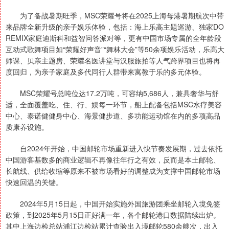
为了备战暑期旺季，MSC荣耀号将在2025上海母港暑期航次中带
来品牌全新升级的亲子娱乐体验，包括：海上乐高主题巡游、独家DO
REMIX家庭迪斯科和益智问答派对等，更有中国市场专属的全年龄段
互动式歌舞项目如“荣耀好声音”“舞林大会”等50余项娱乐活动，乐高大
师课、贝亲主题房、荣耀名医讲堂与汉服旅拍等人气跨界项目也将再
度回归，为亲子家庭及多代同行人群带来寓教于乐的多元体验。
MSC荣耀号总吨位达17.2万吨，可容纳5,686人，兼具奢华与舒
适，全面覆盖吃、住、行、娱每一环节，船上配备包括MSC水疗美容
中心、泰诺健健身中心、海景健步道、多功能运动馆在内的多项高品
质康养设施。
自2024年开始，中国邮轮市场重新进入快节奏发展期，过去依托
中国游客基数多的商业逻辑不再像往年行之有效，反而是本土邮轮、
长航线、供给收缩等原来不被市场看好的调整成为支撑中国邮轮市场
快速回温的关键。
2024年5月15日起，中国开始实施外国旅游团乘坐邮轮入境免签
政策，到2025年5月15日正好满一年，各个邮轮港口数据陆续出炉。
其中上海边检总站浦江边检站累计查验出入境邮轮580余艘次，出入