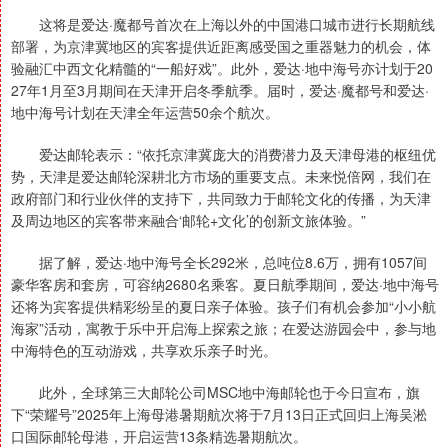
这将是爱达·魔都号首次在上海以外的中国港口城市进行长期航线
部署，为京津冀地区的宾客提供近距离感受国之重器魅力的机会，体
验融汇中西文化精髓的“一船好戏”。此外，爱达·地中海号亦计划于20
27年1月至3月期间在天津开启冬季航季。届时，爱达·魔都号和爱达·
地中海号计划在天津全年运营50余个航次。
爱达邮轮表示：“依托京津冀庞大的消费潜力及天津母港的枢纽优
势，天津是爱达邮轮深耕北方市场的重要支点。未来悦倍网，我们在
政府部门和行业伙伴的支持下，共同致力于邮轮文化的传播，为天津
及周边地区的宾客带来融合‘邮轮+文化’的创新文旅体验。”
据了解，爱达·地中海号全长292米，总吨位8.6万，拥有1057间
豪华客房和套房，可容纳2680名乘客。夏日航季期间，爱达·地中海号
还将为宾客提供精彩纷呈的夏日亲子体验。孩子们有机会参加“小小航
海家”活动，寓教于乐中开启海上探索之旅；在爱达游园会中，参与地
中海特色的互动游戏，共享欢乐亲子时光。
此外，全球第三大邮轮公司MSC地中海邮轮也于今日宣布，旗
下“荣耀号”2025年上海母港暑期航次将于7月13日正式回归上海吴淞
口国际邮轮母港，开启运营13条精选暑期航次。